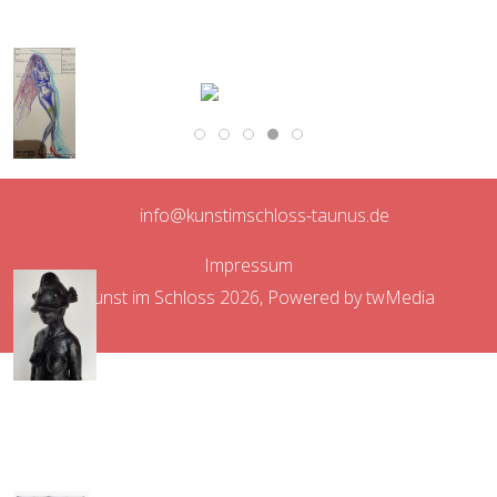
info@kunstimschloss-taunus.de
Impressum
© Kunst im Schloss 2026, Powered by
twMedia