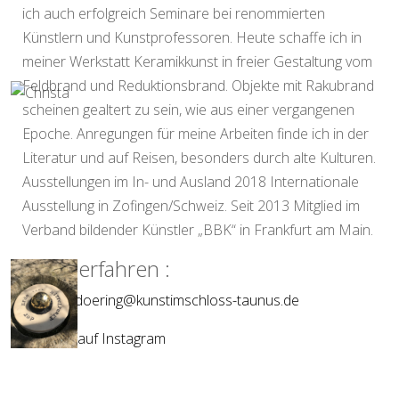
ich auch erfolgreich Seminare bei renommierten
Künstlern und Kunstprofessoren. Heute schaffe ich in
meiner Werkstatt Keramikkunst in freier Gestaltung vom
Feldbrand und Reduktionsbrand. Objekte mit Rakubrand
scheinen gealtert zu sein, wie aus einer vergangenen
Epoche. Anregungen für meine Arbeiten finde ich in der
Literatur und auf Reisen, besonders durch alte Kulturen.
Ausstellungen im In- und Ausland 2018 Internationale
Ausstellung in Zofingen/Schweiz. Seit 2013 Mitglied im
Verband bildender Künstler „BBK“ in Frankfurt am Main.
Mehr erfahren :
margret.doering@kunstimschloss-taunus.de
Margret auf Instagram
Vorheriger Beitrag: Ralph Holzer
Nächster Beitr
Zurück
Weiter