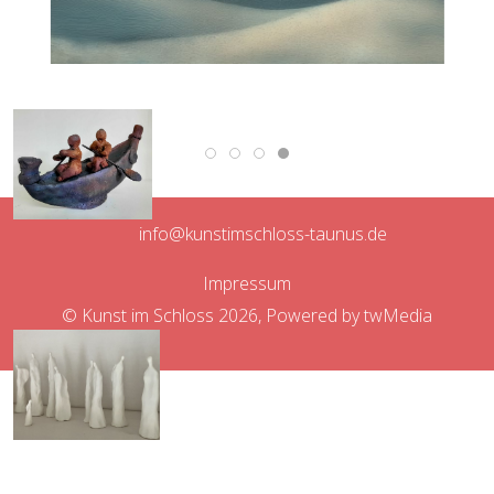
info@kunstimschloss-taunus.de
Impressum
© Kunst im Schloss 2026, Powered by
twMedia